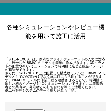
単に効率化を目指します。
各種シミュレーションやレビュー機
能を⽤いて施⼯に活⽤
「SiTE-NEXUS」は、多彩なファイルフォーマットの⼊⼒に対応
し、統合した BIM/CIM モデルを簡単に作成できます。3Dイラス
トの配置や4Dシミュレーションで時間軸に応じた統合イメージ
の確認ができます。
さらに、SiTE-NEXUS上に配置した構造物モデルは、BIM/CIM モ
デルとしての閲覧だけでなく施工時にも活用することができま
す。BIM/CIM モデルに作業⼯程を連携させることで、時間軸に
応じた統合イメージを4Dシミュレーションできます。⼯事関係
者との共有や、発注者との打ち合わせ等にご活⽤ください。
※⼯程管理システムのデータ取り込みも可能。