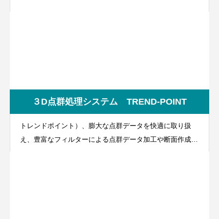
３D点群処理システム TREND-POINT
トレンドポイント）、膨大な点群データを快適に取り扱
え、豊富なフィルターによる点群データ加工や断面作成、
メッシュ土量計算など、国土交通省”i-Construction”関連の
各種要領や農林水産省「情報化施工技術の活用ガイドライ
ン」に準拠した成果作成を実現！